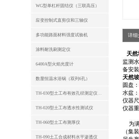
WG型单杠杆固结仪（三联高压）
应变控制式直剪仪和三轴仪
多功能路面材料强度试验机
详细
涂料耐洗刷测定仪
天然
监测
6400A型火焰光度计
备安装
天然
数显恒温水浴锅（双列6孔）
圆盘：1
水盆：2
TH-030型土工布有效孔径测定仪（湿筛法）
仪器尺寸：
仪器重
TH-020型土工布透水性测试仪
TH-060型土工布测厚仪
为满
（集
TH-090土工合成材料水平渗透仪