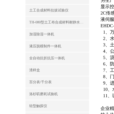
另生产
显示控
土工合成材料拉拔试验仪
2C传
液伺服
TH-080型土工布合成材料耐静水压测定仪
EHD
1、
加湿除湿一体机
2、
3、
液压脱模制件一体机
4、
5、
全自动抗折抗压一体机
6、
7、
渣样盒
8、
百分表/千分表
9、
10、
洛杉矶磨耗试验机
11
轻型触探仪
企业精