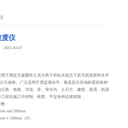
仪
坡度仪
025-04-07
：
仪用于测定无凝聚性土充分风干和在水状态下其天然坡面和水平
的Z大倾角。广泛适用于需监测水平、垂直及任意倾斜度的各种
如公路、铁路、河堤、库、排水沟、土石方、建筑、装潢、机器
等工程在施工中控制、检查、平定各种边坡坡面 。
参数：
m and 200mm
mm x 100mm（H）
 x 320 x 32