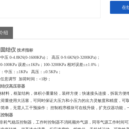
在
介绍
动固结仪
技术指标
0-4.8KN(0-1600KPa)； 高压 0-9.6KN(0-3200KPa)；
100KPa 误差≤±1KPa；100-3200KPa 相对误差≤±1.0%；
中压：≤1KPa 高压：≤0.5KPa；
任意调节 加荷时间：<1秒；
固结仪
高压容器
材料，框架结构，体积小重量轻，装样方便；快速接头连接，拆装方便维
大荷重使用大活塞，可同时保证大压力和小压力的出力灵敏度和精度，可
作简单，无需人工干预操作； 控制程序模块可在线升级，扩充仪器功能，
压控制器
非耗气稳压控制器，工作时控制器不消耗额外气源，同等气源工作时间可