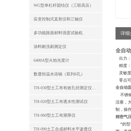
WG型单杠杆固结仪（三联高压）
应变控制式直剪仪和三轴仪
多功能路面材料强度试验机
详细
涂料耐洗刷测定仪
全自
出力：中压 
6400A型火焰光度计
精度：0-
灵敏度：
数显恒温水浴锅（双列6孔）
零点可
全自动
TH-030型土工布有效孔径测定仪（湿筛法）
不锈钢
TH-020型土工布透水性测试仪
活塞，
制，操
TH-060型土工布测厚仪
精密气
*的型
TH-090土工合成材料水平渗透仪