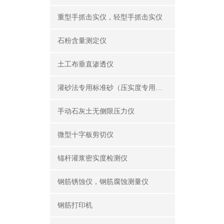
重型手抓击实仪，轻型手抓击实仪
石粉含量测定仪
土工布垂直渗透仪
灌砂法专用标准砂（压实度专用砂）
手动石灰土无侧限压力仪
微型十字板剪切仪
锚杆灌浆密实度检测仪
钢筋锈蚀仪，钢筋腐蚀测量仪
钢筋打印机