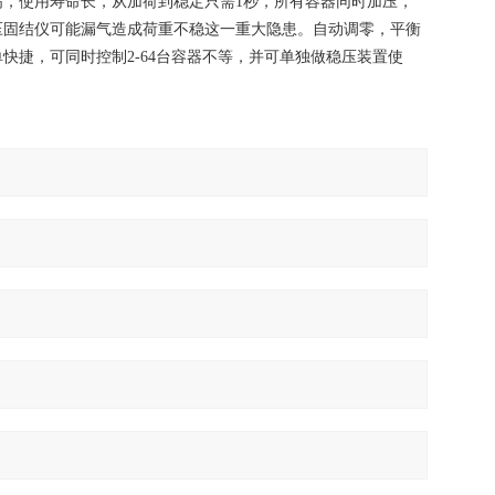
，使用寿命长，从加荷到稳定只需1秒，所有容器同时加压，
压固结仪可能漏气造成荷重不稳这一重大隐患。自动调零，平衡
捷，可同时控制2-64台容器不等，并可单独做稳压装置使