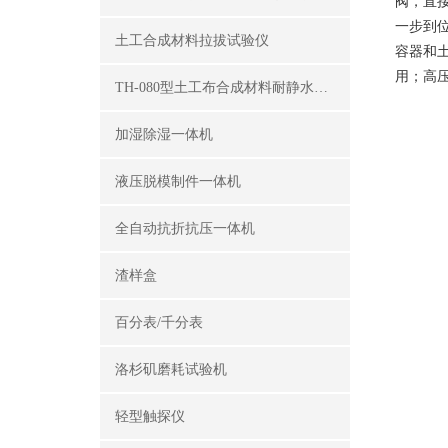
阀，直
一步到
土工合成材料拉拔试验仪
容器和
用；高
TH-080型土工布合成材料耐静水压测定仪
加湿除湿一体机
液压脱模制件一体机
全自动抗折抗压一体机
渣样盒
百分表/千分表
洛杉矶磨耗试验机
轻型触探仪