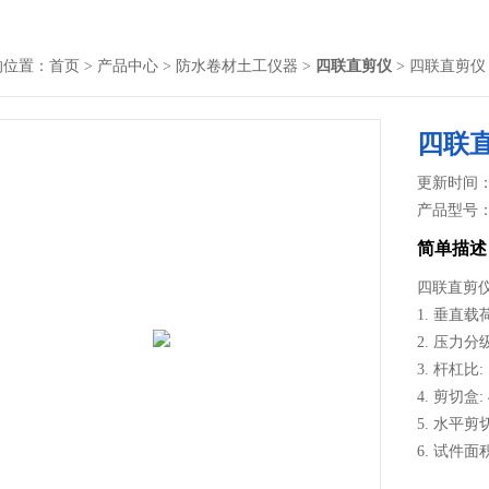
的位置：
首页
>
产品中心
>
防水卷材土工仪器
>
四联直剪仪
> 四联直剪仪
四联
更新时间： 2
产品型号
简单描述
四联直剪
1. 垂直载荷
2. 压力分级: 
3. 杆杠比: 
4. 剪切盒: 
5. 水平剪切
6. 试件面积:
7. 速率: 2