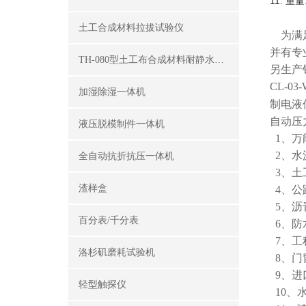
11.
重量
土工合成材料拉拔试验仪
为满足
并有专
TH-080型土工布合成材料耐静水压测定仪
另生产
CL-0
加湿除湿一体机
制电液
自动压
液压脱模制件一体机
1、万
2、水
全自动抗折抗压一体机
3、土
渣样盒
4、公
5、沥
百分表/千分表
6、防
7、工
洛杉矶磨耗试验机
8、门
9、进
轻型触探仪
10、