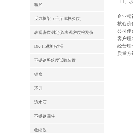
11、
塞尺
企业精
反力框架（千斤顶校验仪）
核心价
公司使
表观密度测定仪/表观密度检测仪
客户理
经营理
DK-1.5型电砂浴
质量方
不锈钢坍落度试验装置
铝盒
环刀
透水石
不锈钢漏斗
收缩仪