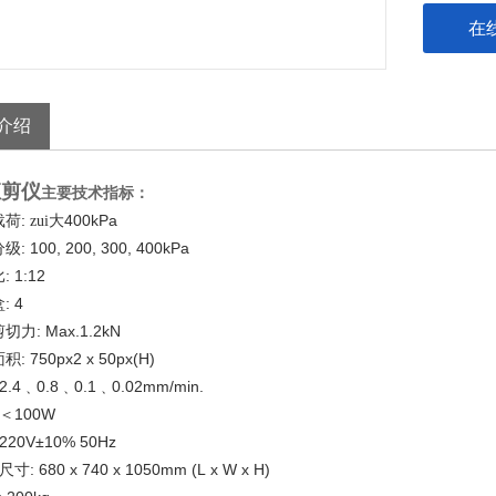
8. 功率: 
在
9. 电源: 2
介绍
直剪仪
主要技术指标：
:
400kPa
载荷
zui大
: 100, 200, 300, 400kPa
分级
: 1:12
比
: 4
盒
: Max.1.2kN
剪切力
: 750px
2
x 50px(H)
面积
 2.4
0.8
0.1
0.02mm/min.
﹑
﹑
﹑
100W
＜
 220V±10% 50Hz
: 680 x 740 x 1050mm (L x W x H)
尺寸