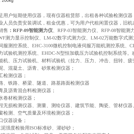
: 200kg
用户短期使用仪器，现有仪器租赁部，出租各种试验检测仪器
业人员负责安装调试，租金优惠，可为用户代租闲置仪器，旧机
销售
：RFP-09智能测力仪
、RFP-03智能测力仪、RFP-08智能
3-WF测力显示控制仪、LM-02数字式测力仪、LM-02万能数字式
伺服测控系统、EHC-3100微机控制电液伺服万能机测控系统、CL-
力试验机测控系统、EHDC-N型恒加载压力试验机控制系统等
能机、压力试验机、材料试验机（拉力、压力、冲击、扭转、疲
泥、混凝土、沥青、砂浆检测仪器；
工检测仪器；
路、铁路、桥梁、隧道、路基路面检测仪器
青及沥青混合料检测仪器；
水卷材检测仪器；
程无损检测仪器、测量、测绘仪器、建筑节能、陶瓷、管材仪器
窗检测、空气质量及环境检测仪器；
口仪器设备；
水泥强度检验用ISO标准砂、灌砂砂；