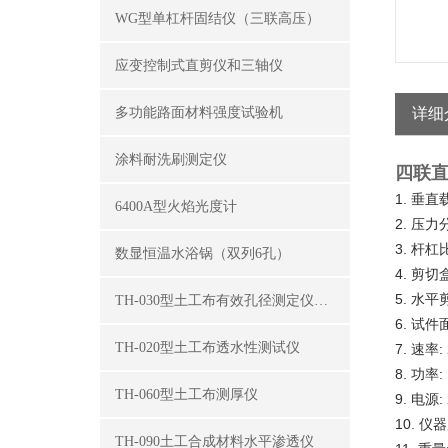
WG型单杠杆固结仪（三联高压）
应变控制式直剪仪和三轴仪
多功能路面材料强度试验机
详细
涂料耐洗刷测定仪
四联
1.
垂直
6400A型火焰光度计
2.
压力
3.
杆杠
数显恒温水浴锅（双列6孔）
4.
剪切
5.
水平
TH-030型土工布有效孔径测定仪（湿筛法）
6.
试件
TH-020型土工布透水性测试仪
7.
:
速率
8.
:
功率
TH-060型土工布测厚仪
9.
:
电源
10.
仪器
TH-090土工合成材料水平渗透仪