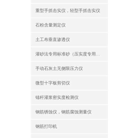
重型手抓击实仪，轻型手抓击实仪
石粉含量测定仪
土工布垂直渗透仪
灌砂法专用标准砂（压实度专用砂）
手动石灰土无侧限压力仪
微型十字板剪切仪
锚杆灌浆密实度检测仪
钢筋锈蚀仪，钢筋腐蚀测量仪
钢筋打印机