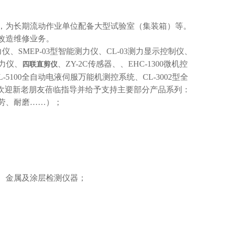
，为长期流动作业单位配备大型试验室（集装箱）等。
改造维修业务。
测力仪、SMEP-03型智能测力仪、CL-03测力显示控制仪、
测力仪、
、ZY-2C传感器、
、EHC-1300微机控
四联直剪仪
5100全自动电液伺服万能机测控系统、CL-3002型全
。欢迎新老朋友蓓临指导并给予支持主要部分产品系列：
劳、耐磨……）；
、金属及涂层检测仪器；