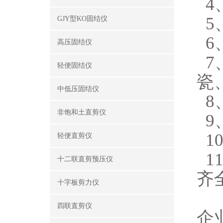
4
5
GJY型KO固结仪
6
高压固结仪
7
轻便固结仪
瓷
中低压固结仪
8
非饱和土直剪仪
9
1
轻便直剪仪
1
十二联直剪预压仪
齐
十字板剪力仪
四联直剪仪
企