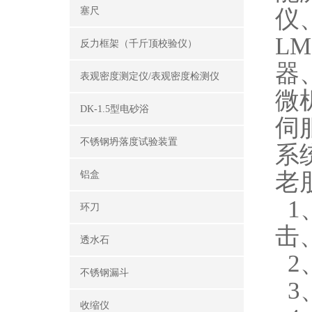
仪
塞尺
L
反力框架（千斤顶校验仪）
器
表观密度测定仪/表观密度检测仪
微
DK-1.5型电砂浴
伺
不锈钢坍落度试验装置
系
老
铝盒
1
环刀
击
透水石
2
不锈钢漏斗
3
收缩仪