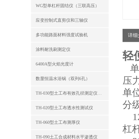
WG型单杠杆固结仪（三联高压）
应变控制式直剪仪和三轴仪
多功能路面材料强度试验机
详细
涂料耐洗刷测定仪
轻
6400A型火焰光度计
单
压
数显恒温水浴锅（双列6孔）
单
TH-030型土工布有效孔径测定仪（湿筛法）
分
TH-020型土工布透水性测试仪
12
TH-060型土工布测厚仪
杠
TH-090土工合成材料水平渗透仪