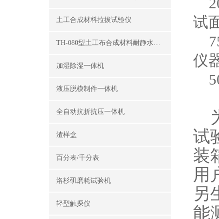
20
试
土工合成材料拉拔试验仪
750
TH-080型土工布合成材料耐静水压测定仪
仪
加湿除湿一体机
50
液压脱模制件一体机
为
全自动抗折抗压一体机
试
渣样盒
装
百分表/千分表
用
洛杉矶磨耗试验机
另
轻型触探仪
能