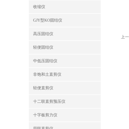
收缩仪
GJY型KO固结仪
高压固结仪
上一
轻便固结仪
中低压固结仪
非饱和土直剪仪
轻便直剪仪
十二联直剪预压仪
十字板剪力仪
四联直剪仪