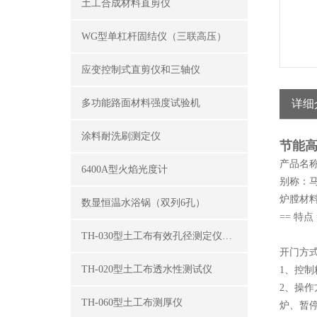
土工合成材料直剪仪
WG型单杠杆固结仪（三联高压）
应变控制式直剪仪和三轴仪
多功能路面材料强度试验机
详细
涂料耐洗刷测定仪
节能
产品名
6400A型火焰光度计
别称：马
炉膛材
数显恒温水浴锅（双列6孔）
== 特点 
TH-030型土工布有效孔径测定仪（湿筛法）
开门方
TH-020型土工布透水性测试仪
1、控制
2、操
TH-060型土工布测厚仪
炉、暂