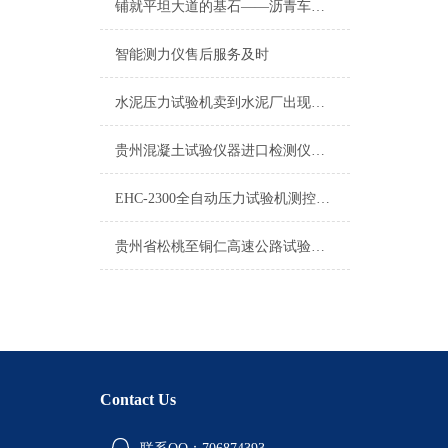
铺就平坦大道的基石——沥青车辙成型机在道路工程中的关键作用
智能测力仪售后服务及时
水泥压力试验机卖到水泥厂出现很多问题的原因？
贵州混凝土试验仪器进口检测仪器*维修质优价廉
EHC-2300全自动压力试验机测控系统通讯灯为什么不亮
贵州省松桃至铜仁高速公路试验仪器
Contact Us