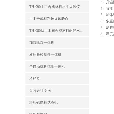
3、升温
TH-090土工合成材料水平渗透仪
4、节
5、炉
土工合成材料拉拔试验仪
6、多
7、炉
TH-080型土工布合成材料耐静水压测定仪
8、温度类
加湿除湿一体机
液压脱模制件一体机
全自动抗折抗压一体机
渣样盒
百分表/千分表
洛杉矶磨耗试验机