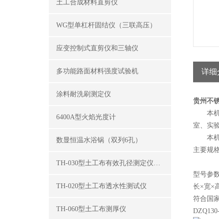
土工合成材料直剪仪
WG型单杠杆固结仪（三联高压）
应变控制式直剪仪和三轴仪
多功能路面材料强度试验机
详细
涂料耐洗刷测定仪
贵州不
本机采
6400A型火焰光度计
室、实
本机使
数显恒温水浴锅（双列6孔）
主要规
TH-030型土工布有效孔径测定仪（湿筛法）
型号参数 
TH-020型土工布透水性测试仪
长×宽×
符合国家
TH-060型土工布测厚仪
DZQ130-