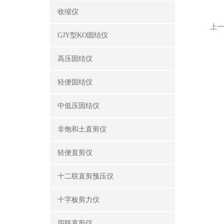
收缩仪
上一
GJY型KO固结仪
高压固结仪
轻便固结仪
中低压固结仪
非饱和土直剪仪
轻便直剪仪
十二联直剪预压仪
十字板剪力仪
四联直剪仪