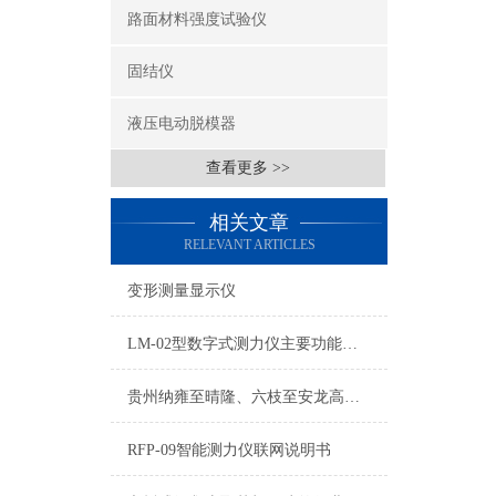
路面材料强度试验仪
固结仪
液压电动脱模器
查看更多 >>
相关文章
RELEVANT ARTICLES
变形测量显示仪
LM-02型数字式测力仪主要功能有：检测、检定、标定、打印、时钟等
贵州纳雍至晴隆、六枝至安龙高速公路重新招标，中标单位出炉
RFP-09智能测力仪联网说明书