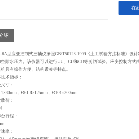
在
介绍
6A型应变控制式三轴仪按照GB/T50123-1999《土工试验方法标准
和空隙水压力。该仪器可以进行UU、CU和CD等剪切试验。应变控制方
该机具有操作方便、结构紧凑等特点。
技术指标：
尺寸：
×80mm，Ø61.8×125mm，Ø101×200mm
载荷：
N
台行程：
mm
速率：