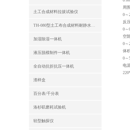
0.002
周围压
土工合成材料拉拔试验仪
0～2.
反压力
TH-080型土工布合成材料耐静水压测定仪
0～0.
空隙压
加湿除湿一体机
0～2.
体积
液压脱模制件一体机
0～50
电源
全自动抗折抗压一体机
220V 
渣样盒
百分表/千分表
洛杉矶磨耗试验机
轻型触探仪