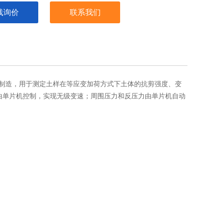
线询价
联系我们
》设计制造，用于测定土样在等应变加荷方式下土体的抗剪强度、变
式由单片机控制，实现无级变速；周围压力和反压力由单片机自动