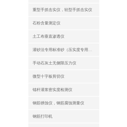
重型手抓击实仪，轻型手抓击实仪
石粉含量测定仪
土工布垂直渗透仪
灌砂法专用标准砂（压实度专用砂）
手动石灰土无侧限压力仪
微型十字板剪切仪
锚杆灌浆密实度检测仪
钢筋锈蚀仪，钢筋腐蚀测量仪
钢筋打印机