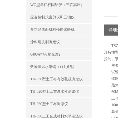
WG型单杠杆固结仪（三联高压）
应变控制式直剪仪和三轴仪
多功能路面材料强度试验机
详细
涂料耐洗刷测定仪
TSZ-
形特性
6400A型火焰光度计
控制。
主要
数显恒温水浴锅（双列6孔）
试验
Ø39.1
TH-030型土工布有效孔径测定仪（湿筛法）
最大
TH-020型土工布透水性测试仪
60k
工作
TH-060型土工布测厚仪
100
载荷
TH-090土工合成材料水平渗透仪