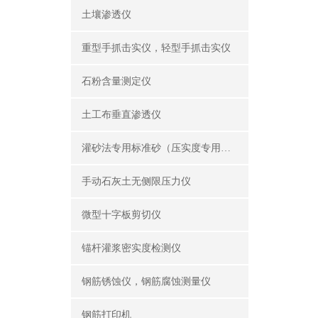
土壤渗透仪
重型手抓击实仪，轻型手抓击实仪
石粉含量测定仪
土工布垂直渗透仪
灌砂法专用标准砂（压实度专用砂）
手动石灰土无侧限压力仪
微型十字板剪切仪
锚杆灌浆密实度检测仪
钢筋锈蚀仪，钢筋腐蚀测量仪
钢筋打印机