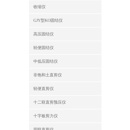
收缩仪
GJY型KO固结仪
高压固结仪
轻便固结仪
中低压固结仪
非饱和土直剪仪
轻便直剪仪
十二联直剪预压仪
十字板剪力仪
四联直剪仪