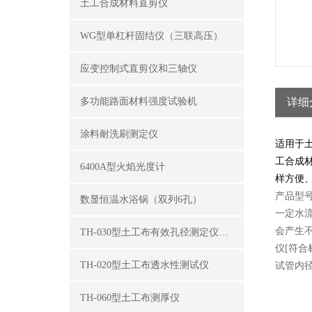
土工合成材料直剪仪
WG型单杠杆固结仪（三联高压）
应变控制式直剪仪和三轴仪
多功能路面材料强度试验机
详细
涂料耐洗刷测定仪
适用于
工合成
6400A型火焰光度计
样方便
产品型号
数显恒温水浴锅（双列6孔）
一定水
会产生
TH-030型土工布有效孔径测定仪（湿筛法）
仪[符合标
TH-020型土工布透水性测试仪
试管内径3
TH-060型土工布测厚仪