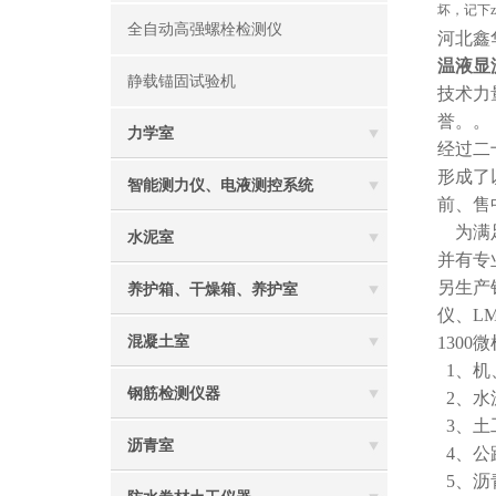
坏，记下z
全自动高强螺栓检测仪
河北鑫
温液显
静载锚固试验机
技术力
誉。。
力学室
经过二
形成了
智能测力仪、电液测控系统
前、售
为满足
水泥室
并有专
另生产
养护箱、干燥箱、养护室
仪、LM
混凝土室
130
1、机
钢筋检测仪器
2、水
3、土
沥青室
4、公
5、沥