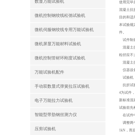
数显万能试验机
使用完毕
混凝土抗
微机控制钢绞线松弛试验机
目的和适
本试验规
微机伺服钢绞线专用万能试验机
件。
试件制
微机屏显万能材料试验机
混凝土抗折
粒径应不大
微机控制管材环刚度试验机
混凝土抗
仪器设
万能试验机配件
试验机：
抗折试
手动双数显式弹簧拉压试验机
4为试件
新标准混
电子万能拉力试验机
试验前先
智能型带肋钢丝测力仪
在试件中
调整两个
压剪试验机
1kN，