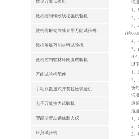
数显万能试验机
混凝土
1、对
微机控制钢绞线松弛试验机
2、水
3、动
微机伺服钢绞线专用万能试验机
（约600
4、每
微机屏显万能材料试验机
5、如
HP-
微机控制管材环刚度试验机
以下解
1、系
万能试验机配件
2、系
密封不
手动双数显式弹簧拉压试验机
混凝土
运输前
电子万能拉力试验机
混凝土
智能型带肋钢丝测力仪
1、对
2、水
压剪试验机
3、动