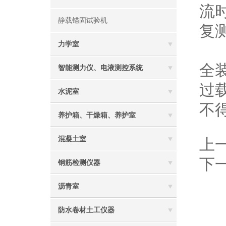
流
静载锚固试验机
复
力学室
这
全
智能测力仪、电液测控系统
过
水泥室
不
养护箱、干燥箱、养护室
混凝土室
上
下
钢筋检测仪器
沥青室
防水卷材土工仪器