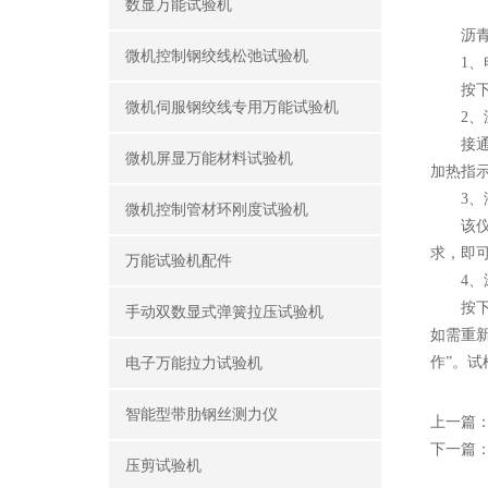
数显万能试验机
沥青车
微机控制钢绞线松弛试验机
1、电
按下电
微机伺服钢绞线专用万能试验机
2、温
接通主
微机屏显万能材料试验机
加热指
3、液
微机控制管材环刚度试验机
该仪器
求，即
万能试验机配件
4、滚
按下“
手动双数显式弹簧拉压试验机
如需重
作”。
电子万能拉力试验机
智能型带肋钢丝测力仪
上一篇
下一篇
压剪试验机