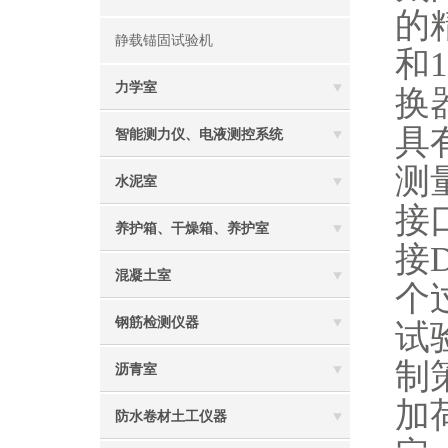
的
静载锚固试验机
和
力学室
换
具
智能测力仪、电液测控系统
测
水泥室
接
养护箱、干燥箱、养护室
接
混凝土室
个
钢筋检测仪器
试
制
沥青室
加
防水卷材土工仪器