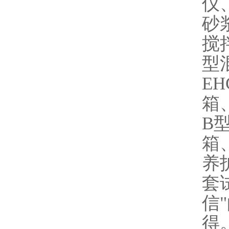
仪
砂
搅
型
E
箱、
B
箱
养
套
信
得