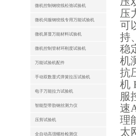
压
微机控制钢绞线松弛试验机
压
微机伺服钢绞线专用万能试验机
可
持
微机屏显万能材料试验机
稳
微机控制管材环刚度试验机
机
万能试验机配件
抗
手动双数显式弹簧拉压试验机
机 
电子万能拉力试验机
服
速
智能型带肋钢丝测力仪
理
压剪试验机
太
全自动高强螺栓检测仪