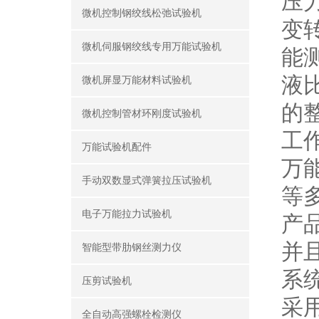
压
微机控制钢绞线松弛试验机
变
微机伺服钢绞线专用万能试验机
能
液
微机屏显万能材料试验机
的
微机控制管材环刚度试验机
工
万能试验机配件
万
手动双数显式弹簧拉压试验机
等
电子万能拉力试验机
产
并
智能型带肋钢丝测力仪
系
压剪试验机
采
全自动高强螺栓检测仪