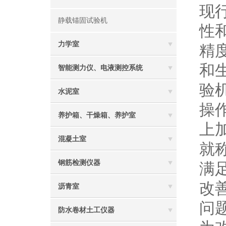
现
静载锚固试验机
性
力学室
精
和
智能测力仪、电液测控系统
验
水泥室
操
养护箱、干燥箱、养护室
上
混凝土室
就
钢筋检测仪器
满
改
沥青室
问
防水卷材土工仪器