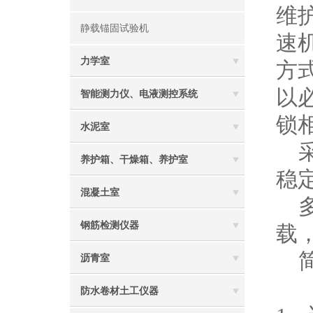
维
静载锚固试验机
速
力学室
方
以
智能测力仪、电液测控系统
锁
水泥室
采
养护箱、干燥箱、养护室
稳
混凝土室
多
钢筋检测仪器
载
简
沥青室
防水卷材土工仪器