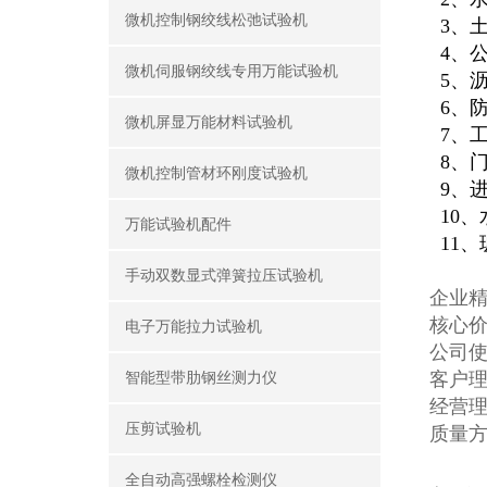
微机控制钢绞线松弛试验机
3、
4、
微机伺服钢绞线专用万能试验机
5、
6、
微机屏显万能材料试验机
7、
8、
微机控制管材环刚度试验机
9、
10、
万能试验机配件
11
手动双数显式弹簧拉压试验机
企业精
核心价
电子万能拉力试验机
公司使
客户理
智能型带肋钢丝测力仪
经营理
压剪试验机
质量方
全自动高强螺栓检测仪