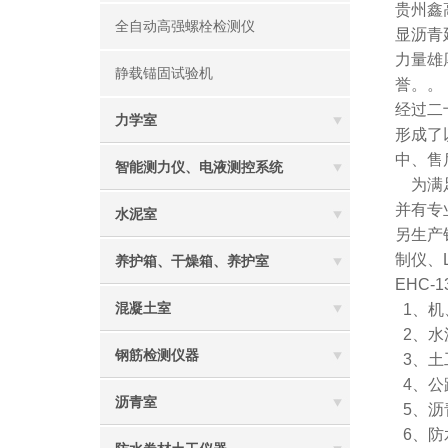
贵州鑫
全自动高强螺栓检测仪
显沥青
力量雄
静载锚固试验机
誉。。
经过二
力学室
形成了
中、售
智能测力仪、电液测控系统
为满足
并有专
水泥室
另生产销
制仪、L
养护箱、干燥箱、养护室
EHC
混凝土室
1、机
2、水
钢筋检测仪器
3、土
4、公
沥青室
5、沥
6、防