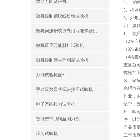
数显万能试验机
4、 功率
5、机器重
微机控制钢绞线松弛试验机
6、外形尺
四、操
微机伺服钢绞线专用万能试验机
1、 使
（2在
微机屏显万能材料试验机
（3准备
（4检
微机控制管材环刚度试验机
重量就
螺栓加
万能试验机配件
装上钻
水桶放
手动双数显式弹簧拉压试验机
作业，
适中，
电子万能拉力试验机
后，即
智能型带肋钢丝测力仪
净，以
产品质
压剪试验机
二年质