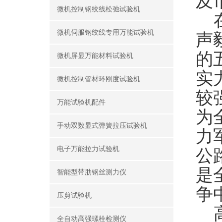
及
微机控制钢绞线松弛试验机
在
微机伺服钢绞线专用万能试验机
声
的
微机屏显万能材料试验机
实
微机控制管材环刚度试验机
较
万能试验机配件
为
手动双数显式弹簧拉压试验机
力
电子万能拉力试验机
公
是
智能型带肋钢丝测力仪
争
压剪试验机
高
全自动高强螺栓检测仪