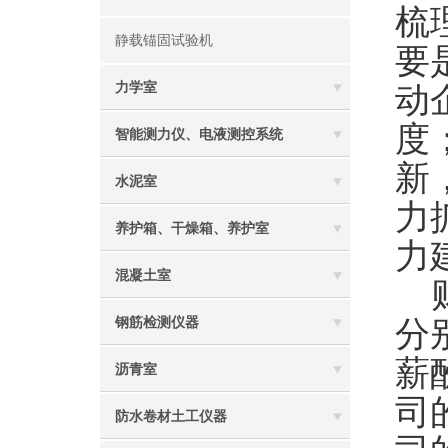
梳
静载锚固试验机
要
力学室
动
度
智能测力仪、电液测控系统
新
水泥室
力
养护箱、干燥箱、养护室
力
混凝土室
财
分
钢筋检测仪器
薪
沥青室
司
防水卷材土工仪器