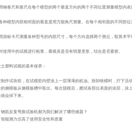
钢卷尺和塞尺在每个模型的两个垂直方向的两个不同位置测量模型内表面的
种模型内部相邻面的垂直度用万能角尺测量。在每个相邻面的不同部位测
游标卡尺测量各种型号的内部尺寸，每个方向选择两个测点，取算术平均值
使用中的试模进行检查，看模具是否有明显变形，结合是否紧密。
塑料试模的基本保养：
作试块前，在试模腔内壁涂上一层薄薄的机油。拆卸铁模时，拧下活动
栓的侧模板从侧模板槽中取出。每次脱模后，擦拭各部位表面的涂层，涂
块就会掉下来。
：
钢筋反复弯曲试验机都为我们解决了哪些难题？
：
智能测力仪高了使用安全性和质量