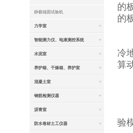
的板
静载锚固试验机
的
力学室
除
智能测力仪、电液测控系统
冷
水泥室
算
养护箱、干燥箱、养护室
混凝土室
沥
钢筋检测仪器
1
沥青室
验
防水卷材土工仪器