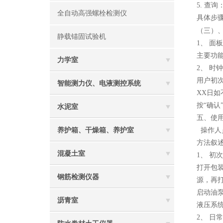
5. 查
全自动高强螺栓检测仪
具体步
（三）
静载锚固试验机
1、 面
主要功
力学室
2、 时
用户初
智能测力仪、电液测控系统
XX日如
按“确认
水泥室
五、使
养护箱、干燥箱、养护室
操作人
方法叙
混凝土室
1、 初
打开包
钢筋检测仪器
源，再打
启动油
沥青室
液压系
2、 日