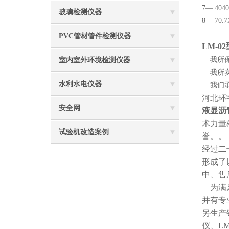
7— 40
玻璃检测仪器
8— 70
PVC管材管件检测仪器
LM-
我所保
室内室外环境检测仪器
我所实
水利水电仪器
我们承
河北环
安全网
液显沥
术力量
试验机改造案例
誉。。
经过二
形成了
中、售
为满足
并有专
另生产
仪、LM