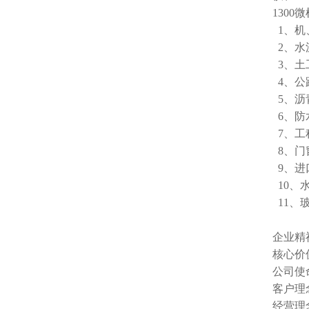
130
1、机
2、水
3、土
4、公
5、沥
6、防
7、工
8、门
9、进
10、
11、
企业精
核心价
公司使
客户理
经营理