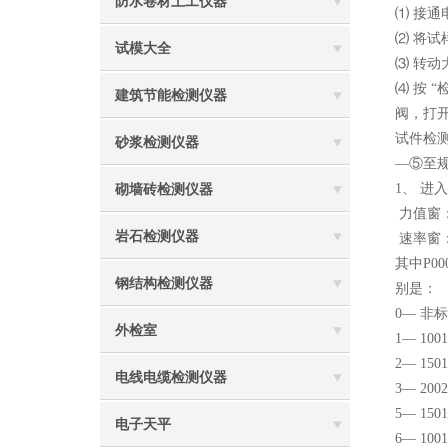
防水卷材土工仪器
⑴ 接通
⑵ 将
试模大全
⑶ 转
⑷ 按 
建筑节能检测仪器
阀，打
试件检
砂浆检测仪器
—⑤至
1、 进
砌墙砖检测仪器
力值窗：P 
岩石检测仪器
速率窗：S 
其中P0
钢结构检测仪器
别是：
0— 非
外检室
1— 10
2— 1
电线电缆检测仪器
3— 20
5— 15
电子天平
6— 10