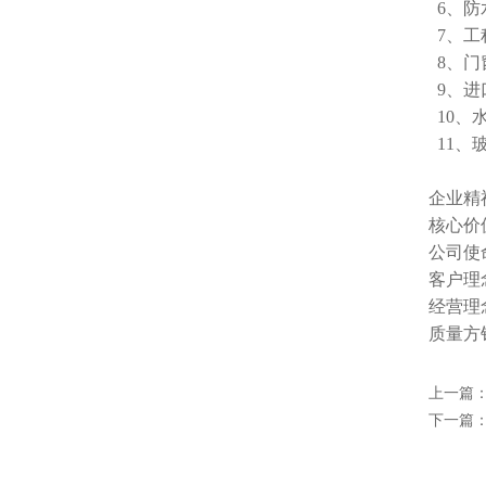
6、防
7、工
8、门
9、进
10、
11、
企业精
核心价
公司使
客户理
经营理
质量方
上一篇
下一篇