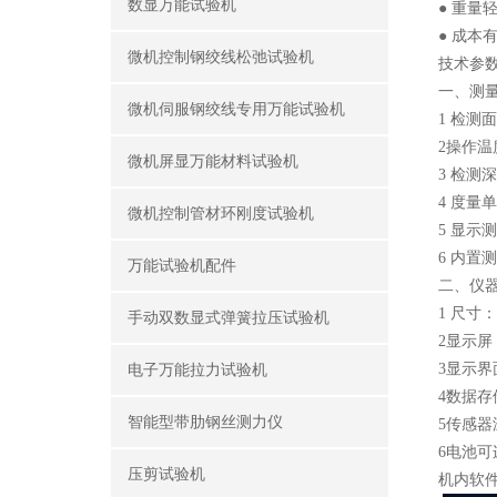
数显万能试验机
● 重量
● 成本
微机控制钢绞线松弛试验机
技术参
一、测
微机伺服钢绞线专用万能试验机
1 检测
2操作温度
微机屏显万能材料试验机
3 检测深
4 度量单位
微机控制管材环刚度试验机
5 显示
6 内
万能试验机配件
二、仪
1 尺寸：2
手动双数显式弹簧拉压试验机
2显示屏：
3显示
电子万能拉力试验机
4数据存
智能型带肋钢丝测力仪
5传感器温
6电池可
压剪试验机
机内软