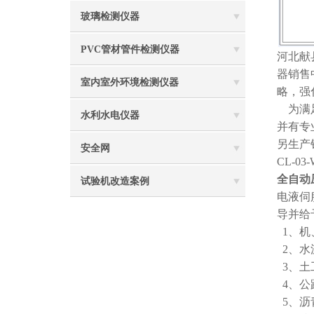
玻璃检测仪器
PVC管材管件检测仪器
河北献
器销售
室内室外环境检测仪器
略，强
为满足
水利水电仪器
并有专
另生产
安全网
CL-0
全自动
试验机改造案例
电液伺
导并给
1、机
2、水
3、土
4、公
5、沥