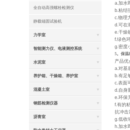
a.加
全自动高强螺栓检测仪
b.粘
c.物
静载锚固试验机
d.可
e.干
力学室
f.绿
g.密
智能测力仪、电液测控系统
5。保
产品优
水泥室
a.对
b.有
养护箱、干燥箱、养护室
c.表
混凝土室
d.自
e.环
钢筋检测仪器
f.有
抗冲击
沥青室
g.低
h.加