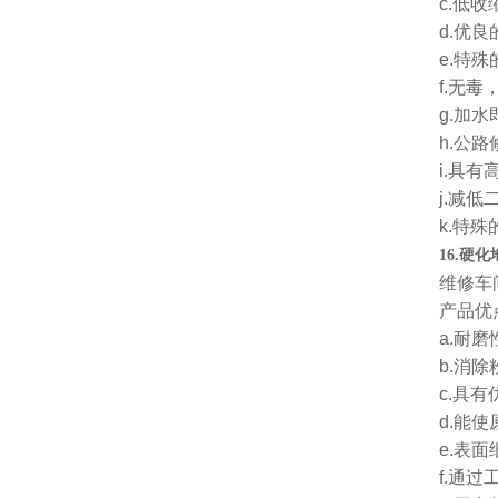
c.低
d.优
e.特
f.无毒
g.加
h.公
i.具
j.减
k.特
16.硬
维修车
产品优
a.耐
b.消
c.具
d.能
e.表
f.通