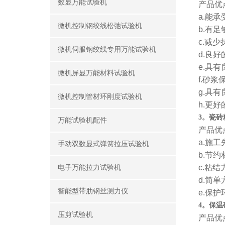
数显万能试验机
产品优
a.能
微机控制钢绞线松弛试验机
b.有
c.减
微机伺服钢绞线专用万能试验机
d.良
e.具
微机屏显万能材料试验机
f.砂
g.具
微机控制管材环刚度试验机
h.更
3。瓷
万能试验机配件
产品优
a.施
手动双数显式弹簧拉压试验机
b.节
c.粘
电子万能拉力试验机
d.简
智能型带肋钢丝测力仪
e.保
4。保
压剪试验机
产品优