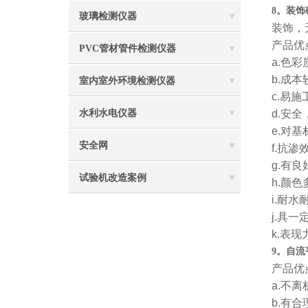
8。装
玻璃检测仪器
装饰，
产品优
PVC管材管件检测仪器
a.色
b.成
室内室外环境检测仪器
c.易
水利水电仪器
d.安
e.对
安全网
f.抗
g.有
试验机改造案例
h.颜
i.耐
j.具
k.表
9。自
产品优
a.不
b.有