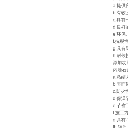
a.提
b.有
c.具
d.良
e.环
f.抗裂
g.具
h.耐
添加功
内墙石
a.粘结
b.表
c.防火
d.保
e.节省
f.施工
g.具
]h.轻质