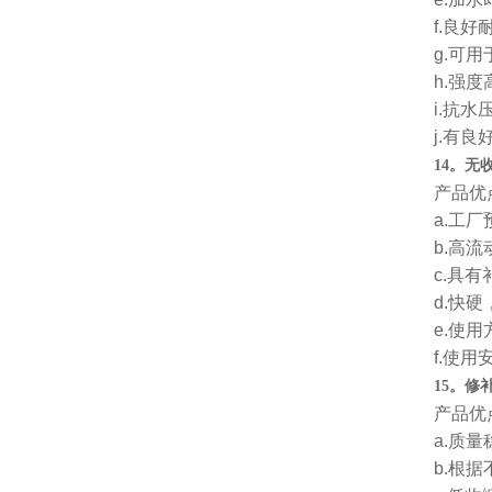
f.良
g.可
h.强
i.抗
j.有
14。无
产品优
a.工
b.高
c.具
d.快
e.使
f.使
15。修
产品优
a.质量
b.根