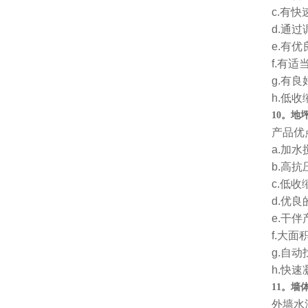
c.有
d.通
e.有
f.有
g.有
h.低
10。
产品优
a.加
b.高
c.低收
d.优
e.干
f.大
g.自
h.快
11。
外墙水