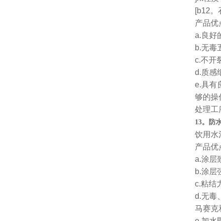
[b1
产品优
a.良
b.无
c.不
d.质
e.具
够的操
处理工
13。防
饮用水
产品优
a.涂
b.涂
c.粘
d.无
马赛克
e.加