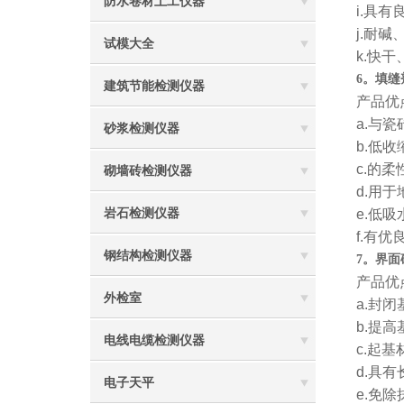
防水卷材土工仪器
i.具
j.耐
试模大全
k.快
6。填
建筑节能检测仪器
产品优
a.与
砂浆检测仪器
b.低
c.的
砌墙砖检测仪器
d.用
岩石检测仪器
e.低
f.有
钢结构检测仪器
7。界
产品优
外检室
a.封
b.提
电线电缆检测仪器
c.起
d.具
电子天平
e.免