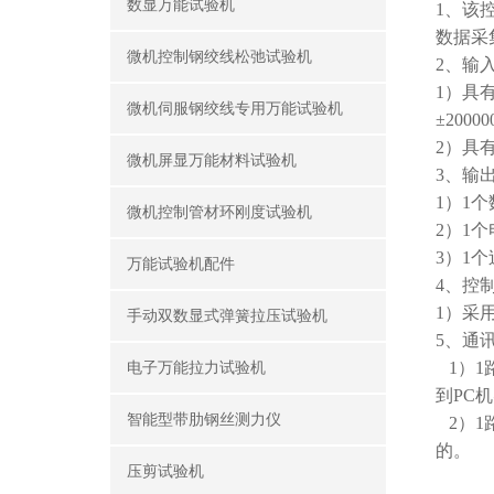
数显万能试验机
1、
该
数据采
微机控制钢绞线松弛试验机
2、
输
1）
具
微机伺服钢绞线专用万能试验机
±20000
2）
具
微机屏显万能材料试验机
3
、
输
1）
1
个
微机控制管材环刚度试验机
2）
1
个
3）
1
个
万能试验机配件
4
、控
1
）采
手动双数显式弹簧拉压试验机
5
、通
1
）1
电子万能拉力试验机
到PC
智能型带肋钢丝测力仪
2
）1
的。
压剪试验机