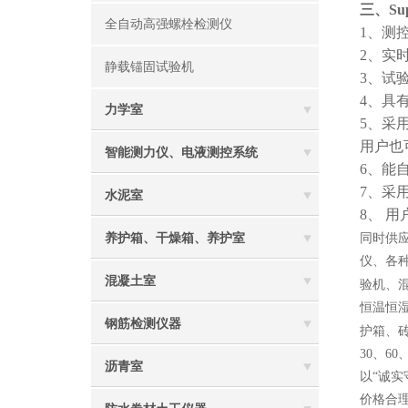
三、Su
全自动高强螺栓检测仪
1
、
测控
2
、实
静载锚固试验机
3
、试
4
、
具
力学室
5
、采用
用户也
智能测力仪、电液测控系统
6
、能
7
、采
水泥室
8、 
养护箱、干燥箱、养护室
同时供
仪、各
混凝土室
验机、混
恒温恒湿
钢筋检测仪器
护箱、
30、6
沥青室
以“诚
价格合