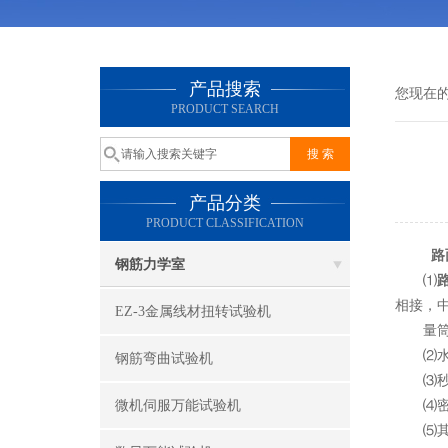
产品搜索
您现在
PRODUCT SEARCH
产品分类
PRODUCT CLASSIFICATION
路
钢筋力学室
⑴
相接，
EZ-3金属线材扭转试验机
量筒通过
⑵水筒
钢筋弯曲试验机
⑶秒
微机伺服万能试验机
⑷密封
⑸其他