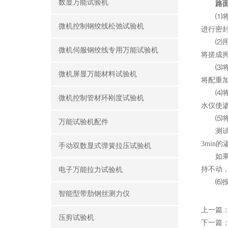
数显万能试验机
路
⑴将塑
微机控制钢绞线松弛试验机
进行密
⑵用密
微机伺服钢绞线专用万能试验机
将搓成
⑶将渗
微机屏显万能材料试验机
将配重
⑷将开
微机控制管材环刚度试验机
水仪使
⑸将开关
万能试验机配件
测试过
3min
手动双数显式弹簧拉压试验机
如果水面
持不动
电子万能拉力试验机
⑹按以
智能型带肋钢丝测力仪
上一篇
压剪试验机
下一篇