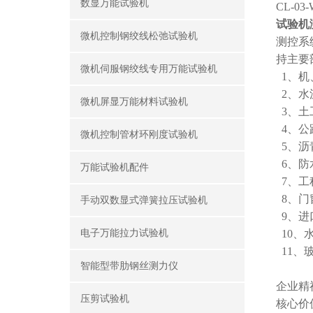
数显万能试验机
CL-0
试验机
微机控制钢绞线松弛试验机
测控系
持主要
微机伺服钢绞线专用万能试验机
1、机
2、水
微机屏显万能材料试验机
3、土
4、公
微机控制管材环刚度试验机
5、沥
6、防
万能试验机配件
7、工
8、门
手动双数显式弹簧拉压试验机
9、进
电子万能拉力试验机
10、
11、
智能型带肋钢丝测力仪
企业精
压剪试验机
核心价