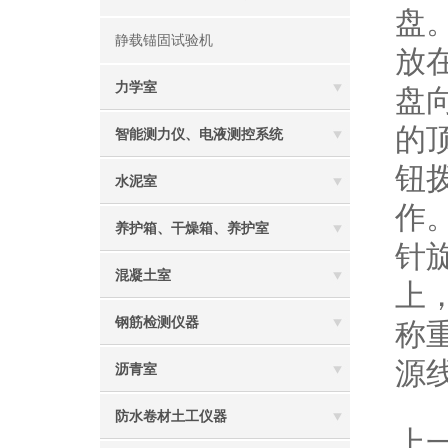
盘
静载锚固试验机
放
力学室
盘
的
智能测力仪、电液测控系统
钮
水泥室
作
养护箱、干燥箱、养护室
针
混凝土室
上
钢筋检测仪器
称
源
沥青室
防水卷材土工仪器
上