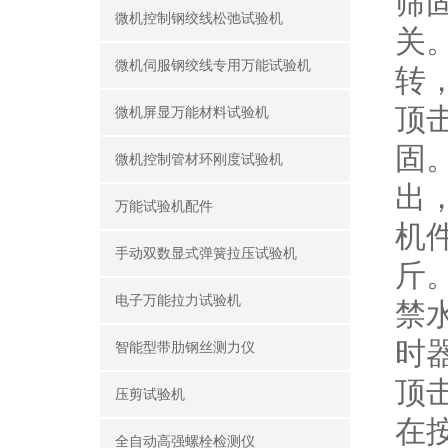
筛
微机控制钢绞线松弛试验机
关
微机伺服钢绞线专用万能试验机
转
顶
微机屏显万能材料试验机
固
微机控制管材环刚度试验机
出
万能试验机配件
机
手动双数显式弹簧拉压试验机
斤
电子万能拉力试验机
禁
时
智能型带肋钢丝测力仪
顶
压剪试验机
在
全自动高强螺栓检测仪