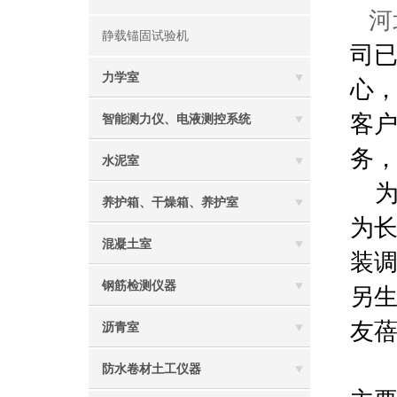
河
静载锚固试验机
司已
力学室
心
客
智能测力仪、电液测控系统
务
水泥室
为
养护箱、干燥箱、养护室
为
混凝土室
装
钢筋检测仪器
另
友
沥青室
防水卷材土工仪器