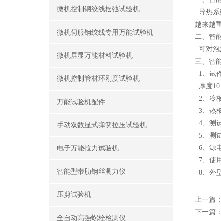
微机控制钢绞线松弛试验机
导热系
越来越
微机伺服钢绞线专用万能试验机
二、智
可对泡沫
微机屏显万能材料试验机
三、智
1、试件规
微机控制管材环刚度试验机
厚度10～
2、冷板
万能试验机配件
3、热板
4、测试
手动双数显式弹簧拉压试验机
5、测试
6、源电压
电子万能拉力试验机
7、使用
智能型带肋钢丝测力仪
8、外型尺寸
压剪试验机
上一篇
下一篇
全自动高强螺栓检测仪