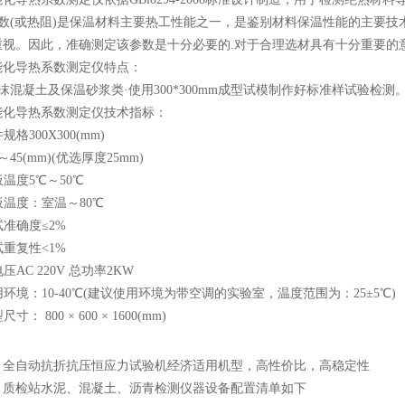
数(或热阻)是保温材料主要热工性能之一，是鉴别材料保温性能的主要技
重视。因此，准确测定该参数是十分必要的.对于合理选材具有十分重要的
能化导热系数测定仪特点：
混凝土及保温砂浆类·使用300*300mm成型试模制作好标准样试验检测
能化导热系数测定仪技术指标：
格300X300(mm)
45(mm)(优选厚度25mm)
温度5℃～50℃
温度：室温～80℃
准确度≤2%
重复性<1%
AC 220V 总功率2KW
环境：10-40℃(建议使用环境为带空调的实验室，温度范围为：25±5℃)
： 800 × 600 × 1600(mm)
：
全自动抗折抗压恒应力试验机经济适用机型，高性价比，高稳定性
：
质检站水泥、混凝土、沥青检测仪器设备配置清单如下