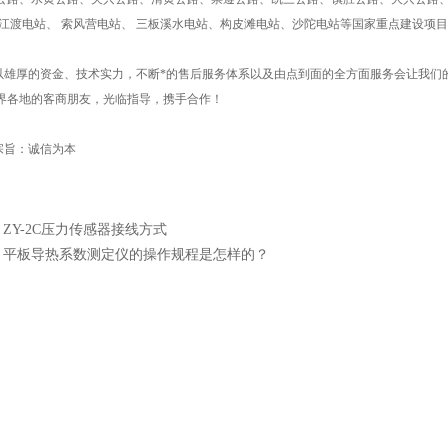
乌江渡电站、 索风营电站、 三板溪水电站、构皮滩电站、沙陀电站等国家重点建设项
厚的资金、技术实力，不断*的售后服务体系以及由点到面的全方面服务会让我们
界各地的客商朋友，光临指导，携手合作！
旨：诚信为本
：
ZY-2C压力传感器接线方式
：
平板导热系数测定仪的操作规程是怎样的？