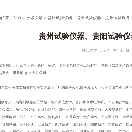
的位置：
首页
>
技术文章
> 贵州试验仪器、贵阳试验仪器、贵阳试验设备
贵州试验仪器、贵阳试验仪
浏览次数：
3754
发布日期
仪器有限公司从事公路、铁路、桥梁、水利水电建筑等工程材料、试验仪器及测绘仪
品齐全
、服务最*的专业性公司。
贵州省在贵阳设有仪器实体展示大厅的仪器公司,仪器展示大厅位于贵阳市观山湖
年来，为贵阳铁路技工学校、贵州师范大学、贵州水利水电学校、毕节师范学院、
义公路局、安顺公路局、兴义公路局、凯里公路局、织金县交通局、大方交通局、七
、贵州电建二公司、京石高铁、渝利高铁、沪昆客专、贵广高铁、长株潭高铁、金温
、青藏铁路、毕都高速、三黎高速、凯羊高速、清织高速、织纳高速、思剑高速、仁
公路、水黄公路、关兴公路、清黄公路、崇遵公路、凯三公路、镇胜公路、大兴公路、