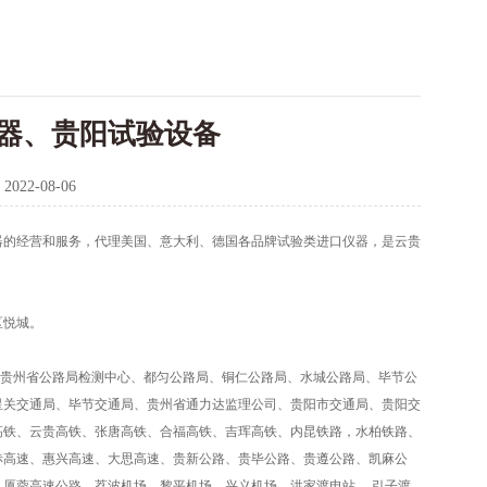
器、贵阳试验设备
：
2022-08-06
器的经营和服务，代理美国、意大利、德国各品牌试验类进口仪器，是云贵
区悦城。
贵州省公路局检测中心、都匀公路局、铜仁公路局、水城公路局、毕节公
星关交通局、毕节交通局、贵州省通力达监理公司、贵阳市交通局、贵阳交
高铁、云贵高铁、张唐高铁、合福高铁、吉珲高铁、内昆铁路，水柏铁路、
赤高速、惠兴高速、大思高速、贵新公路、贵毕公路、贵遵公路、凯麻公
厦蓉高速公路、荔波机场、黎平机场、兴义机场、洪家渡电站、 引子渡