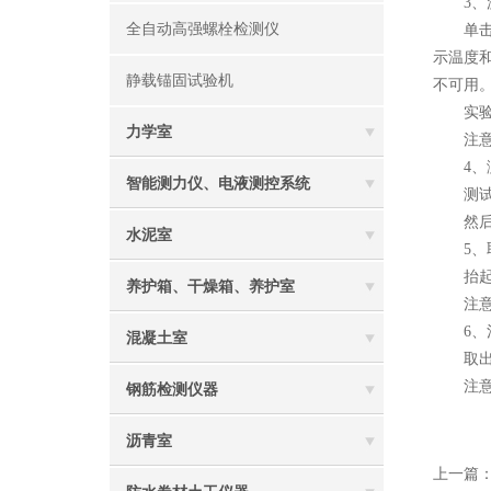
3、沥
全自动高强螺栓检测仪
单击测
示温度
静载锚固试验机
不可用
实验完
力学室
注意：
4、测
智能测力仪、电液测控系统
测试结
然后打
水泥室
5、取
抬起测
养护箱、干燥箱、养护室
注意：
6、清
混凝土室
取出试
注意：
钢筋检测仪器
沥青室
上一篇