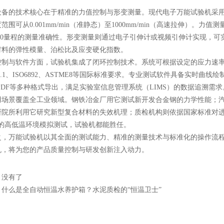
的技术核心在于精准的力值控制与形变测量。现代电子万能试验机采用
范围可从0.001mm/min（准静态）至1000mm/min（高速拉伸）。
100量程的测量准确性。形变测量则通过电子引伸计或视频引伸计实现，可
材料的弹性模量、泊松比及应变硬化指数。
与软件方面，试验机集成了闭环控制技术。系统可根据设定的应力速率
228.1、ISO6892、ASTME8等国际标准要求。专业测试软件具备实
l、PDF等多种格式导出，满足实验室信息管理系统（LIMS）的数据追溯需求
景覆盖全工业领域。钢铁冶金厂用它测试新开发合金钢的力学性能；汽
研院所利用它研究新型复合材料的失效机理；质检机构则依据国家标准对进
℃的高低温环境模拟测试，试验机都能胜任。
万能试验机以其全面的测试能力、精准的测量技术与标准化的操作流程
机，将为您的产品质量控制与研发创新注入动力。
：没有了
：
什么是全自动恒温水养护箱？水泥质检的“恒温卫士”