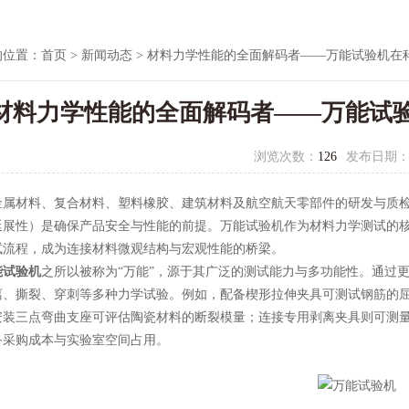
的位置：
首页
>
新闻动态
> 材料力学性能的全面解码者——万能试验机在
材料力学性能的全面解码者——万能试
浏览次数：
126
发布日期
材料、复合材料、塑料橡胶、建筑材料及航空航天零部件的研发与质检
延展性）是确保产品安全与性能的前提。万能试验机作为材料力学测试的
试流程，成为连接材料微观结构与宏观性能的桥梁。
能试验机
之所以被称为“万能”，源于其广泛的测试能力与多功能性。通过
离、撕裂、穿刺等多种力学试验。例如，配备楔形拉伸夹具可测试钢筋的
安装三点弯曲支座可评估陶瓷材料的断裂模量；连接专用剥离夹具则可测
备采购成本与实验室空间占用。