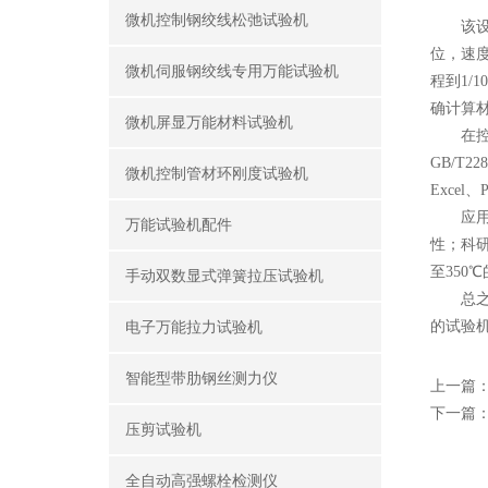
微机控制钢绞线松弛试验机
该设备
位，速度
微机伺服钢绞线专用万能试验机
程到1/
确计算
微机屏显万能材料试验机
在控制
GB/T
微机控制管材环刚度试验机
Exce
应用场
万能试验机配件
性；科
至350
手动双数显式弹簧拉压试验机
总之，
的试验
电子万能拉力试验机
智能型带肋钢丝测力仪
上一篇
下一篇
压剪试验机
全自动高强螺栓检测仪