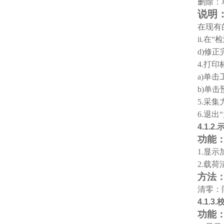
删除：
说明
在现有
ii.
在“
d)
修正
4.
打印
a)
单击
b)
单击
5.
采集
6.
退出
4.1.2.
功能
1.
显示
2.
载荷
方法
清零：
4.1.3.
功能