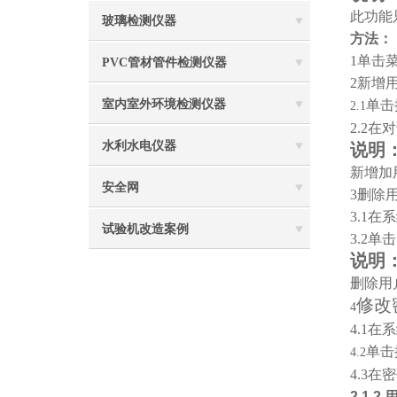
此功能只
玻璃检测仪器
方法：
1
单击
PVC管材管件检测仪器
2
新增
室内室外环境检测仪器
单击
2.1
2.2
在对
水利水电仪器
说明
新增加用
安全网
3
删除
3.1
在系
试验机改造案例
3.2
单击
说明
删除用户
修改
4
4.1
在系
单击
4.2
4.3
在密
2.1.2.