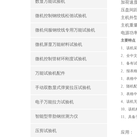
数显万能试验机
加荷速度
压盘间距
微机控制钢绞线松弛试验机
主机外型尺寸
主机重量:
微机伺服钢绞线专用万能试验机
电源功率(
主要特点
微机屏显万能材料试验机
1
、该机
2
、全中
微机控制管材环刚度试验机
1
、备有
2
、报表
万能试验机配件
1
、表格
2
、随机配
手动双数显式弹簧拉压试验机
3
、表格中
4
、该机
电子万能拉力试验机
10
、该机
智能型带肋钢丝测力仪
11、具
压剪试验机
应用：