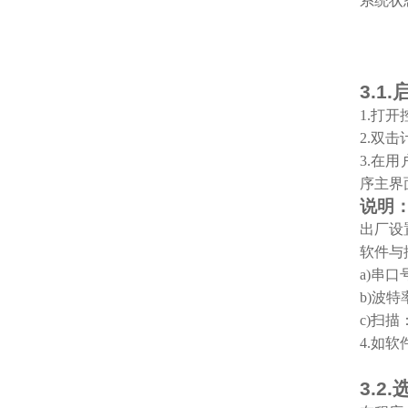
系统状
3.1.
1.
打开
2.
双击
3.
在用
序主界
说明
出厂设置
软件与
a)
串口
b)
波特
c)
扫描
4.
如软
3.2.