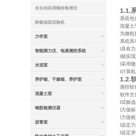
全自动高强螺栓检测仪
1.1.
系统包
静载锚固试验机
混凝土
为微机
力学室
系统具
l
具有力
智能测力仪、电液测控系统
l
能实现
l
采用微
水泥室
l
计算机
1.2.
养护箱、干燥箱、养护室
测控软
混凝土室
软件主
l
试验选
钢筋检测仪器
l
力值标
l
力值检
沥青室
l
设定力
l
设定并