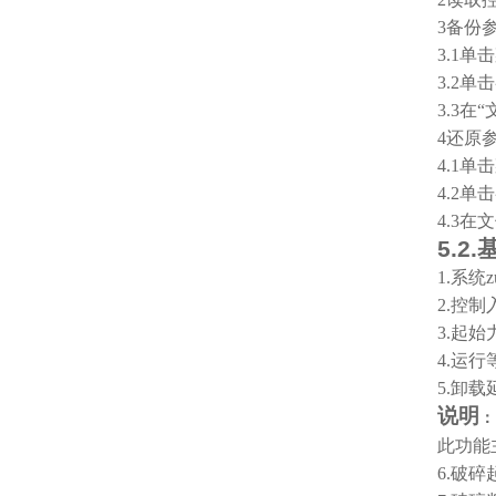
3
备份
3.1
单击
3.2
单击
3.3
在“
4
还原
4.1
单击
4.2
单击
4.3
在文
5.2.
1.
系统z
2.
控制
3.
起始
4.
运行
5.
卸载
说明
：
此功能
6.
破碎