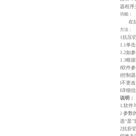
器程序
功能：
在
方法：
1
抗压
1.1
单击
1.2
如参
1.3
根据
l
软件参
l
控制器
l
不更改
l
详细信
说明：
1.
软件
参数
2.
选“是
2
抗折