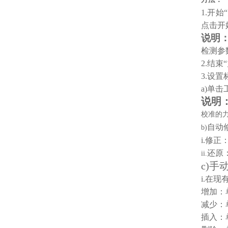
1.
开始
点击
开
说明
检测参
2.
结束
3.
设置
a)
单击
说明
校准的
自动
b)
i.
修正：
还原
ii.
c)
手
i.
在现
增加：
减少：
插入：