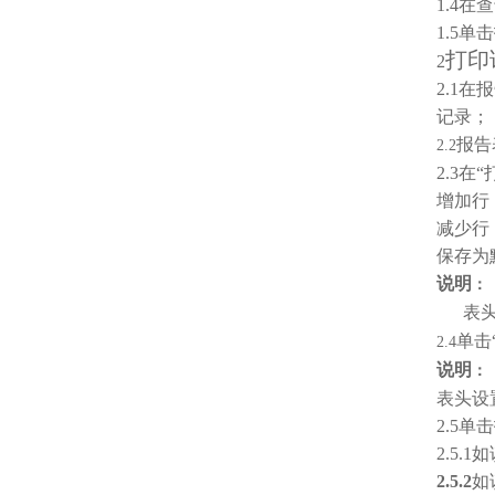
1.4
在查
1.5
单击
打印
2
2.1
在报
记录；
报告
2.2
2.3
在“
增加行
减少行
保存为
说明
：
表头
单击
2.4
说明
：
表头设
2.5
单击
2.5.1
如
2.5.2
如