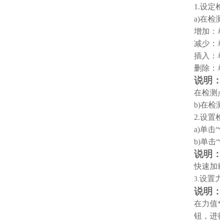
1.
设定
a)
在检
增加：
减少：
插入：
删除：
说明
在检测
b)
在检
2.
设置
a)
单击
b)
单击
说明
快速加
设置
3.
说明
在力值
钮，进