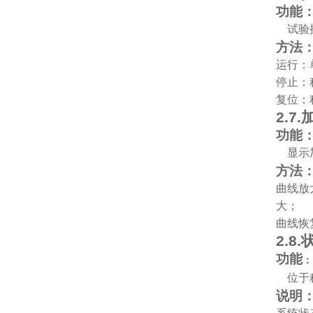
功能
试验
方法
运行：
停止：
复位：
2.7.
功能
显示
方法
曲线放
大；
曲线恢
2.8.
功能
：
位于
说明