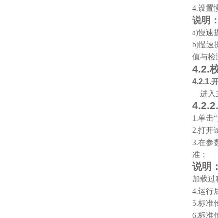
4.
设置
说明
a)
慢速
b)
慢速
值与检
4.2.
4.2.1.
进入主
4.2.2
1.
单击
2.
打开
3.
在参
准；
说明
加载过
4.
运行
5.
标准
6.
标准