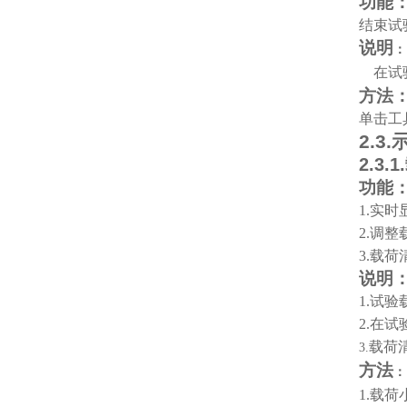
功能
结束试
说明
：
在试
方法
单击工
2.3.
2.3.1.
功能
1.
实时
2.
调整
3.
载荷
说明
1.
试验
2.
在试
载荷
3.
方法
：
1.
载荷