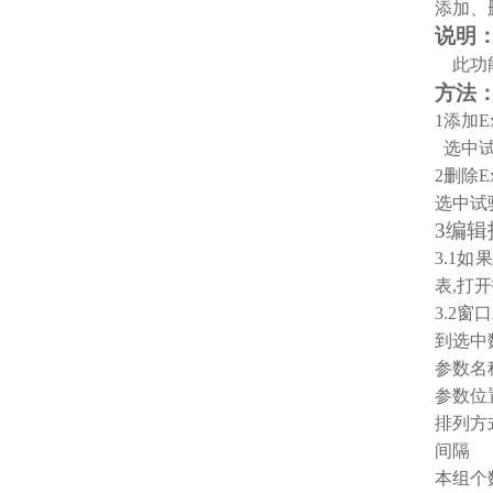
添加、
说明
此功
方法
1
添加E
选中试
2
删除Ex
选中试
3
编辑
3.1
如果
表,打
3.2
窗口
到选中
参数名
参数位
排列方
间隔 
本组个