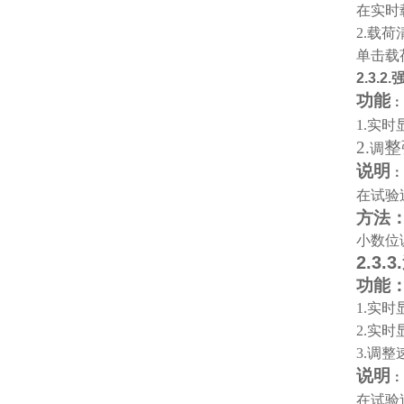
在实时
2.
载荷
单击载
2.3.2.
功能
：
1.
实时
2.
整
调
说明
：
在试验
方法
小数位
2.3.3.
功能
1.
实时显
2.
实时
3.
调整
说明
：
在试验