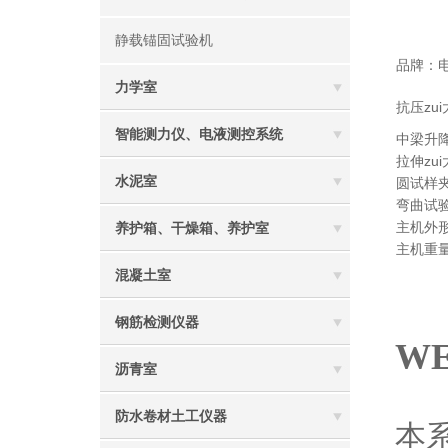
静载锚固试验机
品牌：
力学室
抗压zu
智能测力仪、电液测控系统
中梁升降
拉伸zu
水泥室
圆试样夹
弯曲试验
主机外形
养护箱、干燥箱、养护室
主机重量
混凝土室
钢筋检测仪器
W
沥青室
防水卷材土工仪器
本