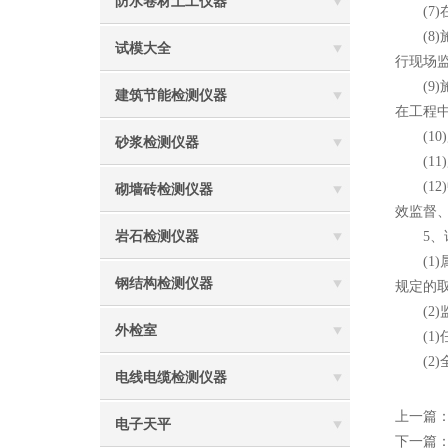
防水卷材土工仪器
(7)
(8)
试模大全
行现场
(9)
建筑节能检测仪器
在工程
(10
砂浆检测仪器
(11
(12
砌墙砖检测仪器
效监督
岩石检测仪器
5、试
(1)
钢结构检测仪器
规定的
(2)
外检室
(1)
(2)
电线电缆检测仪器
上一篇
电子天平
下一篇