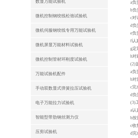
数显万能试验机
a负责
b负责
微机控制钢绞线松弛试验机
c对试
d负责
微机伺服钢绞线专用万能试验机
e负责
f认真
微机屏显万能材料试验机
g定期
h对建
微机控制管材环刚度试验机
(2)
a负责
万能试验机配件
b对施
c完成
手动双数显式弹簧拉压试验机
d负责
(3)
电子万能拉力试验机
a认真
智能型带肋钢丝测力仪
b按施
c收集
压剪试验机
d完成