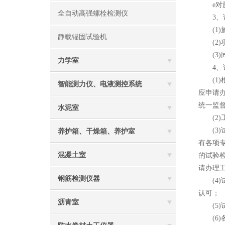
e对施
全自动高强螺栓检测仪
3、试
(1)
静载锚固试验机
(2)
(3)
力学室
4、试
(1)
智能测力仪、电液测控系统
应申请
统一监督
水泥室
(2)
(3)
养护箱、干燥箱、养护室
有各项
混凝土室
的试验
请办理
钢筋检测仪器
(4)
认可；
沥青室
(5)
(6)